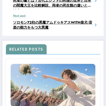
死者の書とは？古代エジプトの死後の世界と日本
の閻魔大王を比較解説、両者の死生観の違いと
は？
Next post
ソロモン72柱の悪魔アムドゥキアスWITH柴犬:音
楽の能力をもつ大悪魔
RELATED POSTS