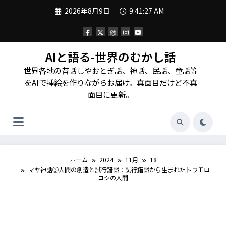
コ
2026年8月9日
9:41:29 AM
ン
テ
ン
ツ
へ
AIと語る-世界のむかし話
ス
世界各地の昔話しやおとぎ話、神話、民話、童話等
キ
ッ
をAIで挿絵を作りながらお届け。真面目だけど不真
プ
面目に更新。
ホーム
2024
11月
18
マヤ神話③人間の創造と試行錯誤：試行錯誤から生まれたトウモロ
コシの人間