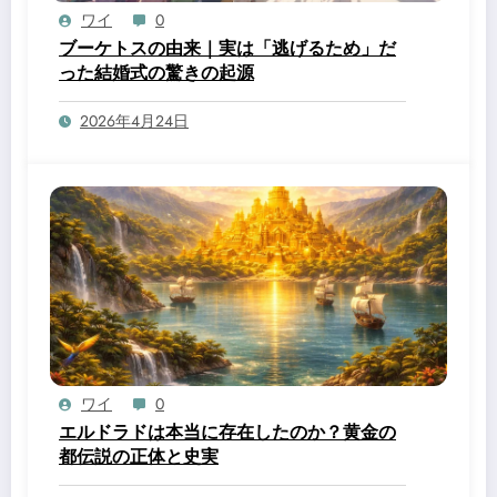
ワイ
0
ブーケトスの由来｜実は「逃げるため」だ
った結婚式の驚きの起源
2026年4月24日
ワイ
0
エルドラドは本当に存在したのか？黄金の
都伝説の正体と史実