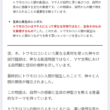
トウモロコシ人間の創造は、マヤ人が自然と深く結びつき、自然の
恵みに感謝する文化の象徴です。この物語は、自然からの贈り物を
受け入れることの重要性を教えています。
生命と再生のシンボル
トウモロコシはマヤ人にとって単なる作物ではなく、生命そのもの
を象徴するもの
でした。このため、トウモロコシ人間の誕生は、
神々と人類のつながりを表す深いメッセージを含んでいます。
泥、木、トウモロコシという異なる素材を使った神々の
試行錯誤は、単なる創造物語ではなく、マヤ文明におけ
る自然観と信仰の根幹を示しています。
最終的にトウモロコシ人間が誕生したことで、神々と人
間の関係が確立されました。
この物語は、自然への感謝と生命の神聖さを教える普遍
的なテーマを持っています。
トウモロコシの粉から人をつくるとは、凄い発想な気も