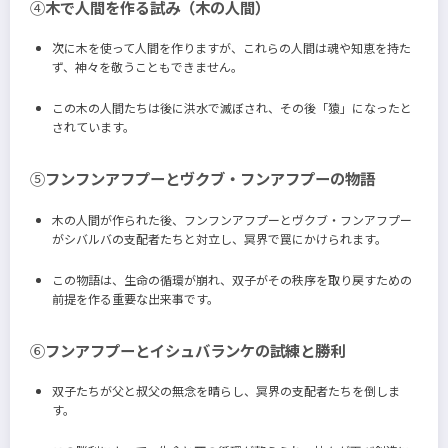
④
木で人間を作る試み（木の人間）
次に木を使って人間を作りますが、これらの人間は魂や知恵を持た
ず、神々を敬うこともできません。
この木の人間たちは後に洪水で滅ぼされ、その後「猿」になったと
されています。
⑤
フンフンアフプーとヴクブ・フンアフプーの物語
木の人間が作られた後、フンフンアフプーとヴクブ・フンアフプー
がシバルバの支配者たちと対立し、冥界で罠にかけられます。
この物語は、生命の循環が崩れ、双子がその秩序を取り戻すための
前提を作る重要な出来事です。
⑥
フンアフプーとイシュバランケの試練と勝利
双子たちが父と叔父の無念を晴らし、冥界の支配者たちを倒しま
す。