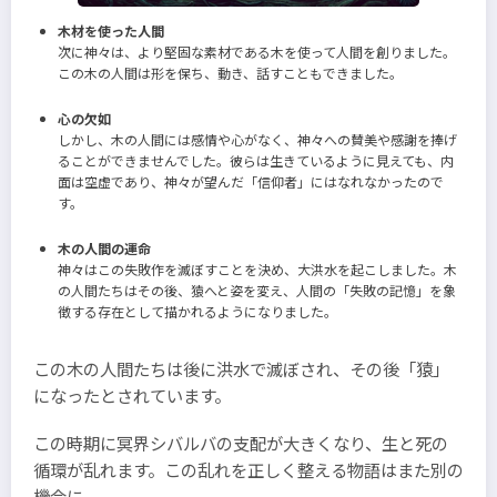
木材を使った人間
次に神々は、より堅固な素材である木を使って人間を創りました。
この木の人間は形を保ち、動き、話すこともできました。
心の欠如
しかし、木の人間には感情や心がなく、神々への賛美や感謝を捧げ
ることができませんでした。彼らは生きているように見えても、内
面は空虚であり、神々が望んだ「信仰者」にはなれなかったので
す。
木の人間の運命
神々はこの失敗作を滅ぼすことを決め、大洪水を起こしました。木
の人間たちはその後、猿へと姿を変え、人間の「失敗の記憶」を象
徴する存在として描かれるようになりました。
この木の人間たちは後に洪水で滅ぼされ、その後「猿」
になったとされています。
この時期に冥界シバルバの支配が大きくなり、生と死の
循環が乱れます。この乱れを正しく整える物語はまた別の
機会に。