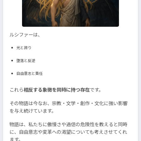
ルシファーは、
光と誇り
堕落と反逆
自由意志と責任
これら
相反する象徴を同時に持つ存在
です。
その物語は今なお、宗教・文学・創作・文化に強い影響
を与え続けています。
物語は、私たちに傲慢さや過信の危険性を教えると同時
に、自由意志や変革への渇望についても考えさせてくれ
ます。