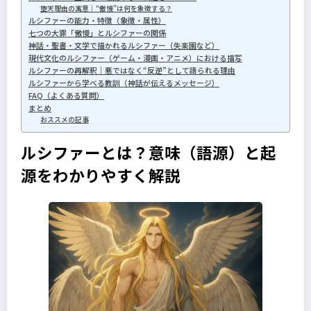
堕天理由の寓意｜“傲慢”は何を象徴する？
ルシファーの能力・特徴（象徴・属性）
七つの大罪「傲慢」とルシファーの関係
神話・聖書・文学で描かれるルシファー（失楽園など）
現代文化のルシファー（ゲーム・漫画・アニメ）における描写
ルシファーの再解釈｜悪ではなく“反逆”として語られる理由
ルシファーから学べる教訓（神話が伝えるメッセージ）
FAQ（よくある質問）
まとめ
おススメの記事
ルシファーとは？意味（語源）と起
源をわかりやすく解説