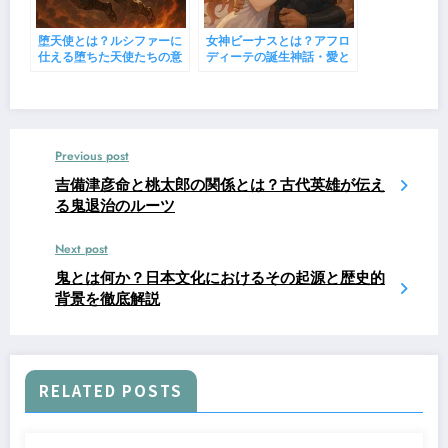
堕天使とは？ルシファーに
女神ビーナスとは？アフロ
仕える堕ちた天使たちの意
ディーテの誕生神話・愛と
味・特徴・代表名を解説
美の象徴・現代への影響
【聖書・悪魔学】
Previous post
吉備津彦命と桃太郎の関係とは？古代英雄が伝え
る鬼退治のルーツ
Next post
鬼とは何か？日本文化におけるその起源と歴史的
背景を徹底解説
RELATED POSTS