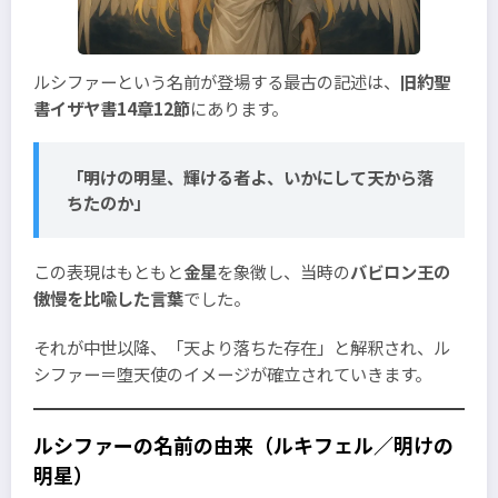
ルシファーという名前が登場する最古の記述は、
旧約聖
書イザヤ書14章12節
にあります。
「明けの明星、輝ける者よ、いかにして天から落
ちたのか」
この表現はもともと
金星
を象徴し、当時の
バビロン王の
傲慢を比喩した言葉
でした。
それが中世以降、「天より落ちた存在」と解釈され、ル
シファー＝堕天使のイメージが確立されていきます。
ルシファーの名前の由来（ルキフェル／明けの
明星）