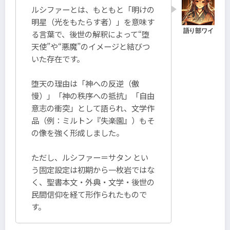
ルシファーとは、もともと「明けの
明星（光をもたらす者）」を意味す
る言葉で、後世の解釈によって“堕
天使”や“悪魔”のイメージと結びつ
いた存在です。
堕天の理由は「神への反逆（傲
慢）」「神の秩序への抵抗」「自由
意志の衝突」として語られ、文学作
品（例：ミルトン『失楽園』）もそ
の像を強く形成しました。
ただし、ルシファー＝サタン とい
う固定設定は初期から一枚岩ではな
く、聖書本文・外典・文学・後世の
民間信仰を経て形作られたもので
す。