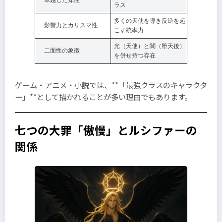
卓越した知性
ラス
多くの天使を導き反逆を起
影響力とカリスマ性
こす統率力
光（天使）と闇（堕天後）
二面性の象徴
を併せ持つ存在
ゲーム・アニメ・小説では、**「最強クラスのキャラクタ
ー」**として描かれることが多い理由でもあります。
七つの大罪「傲慢」とルシファーの
関係