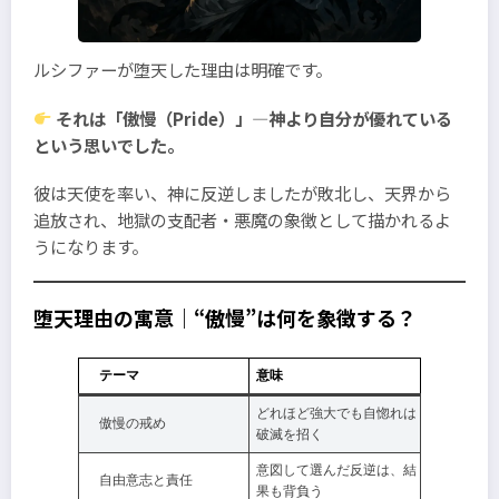
ルシファーが堕天した理由は明確です。
それは「傲慢（Pride）」—神より自分が優れている
という思いでした。
彼は天使を率い、神に反逆しましたが敗北し、天界から
追放され、地獄の支配者・悪魔の象徴として描かれるよ
うになります。
堕天理由の寓意｜“傲慢”は何を象徴する？
テーマ
意味
どれほど強大でも自惚れは
傲慢の戒め
破滅を招く
意図して選んだ反逆は、結
自由意志と責任
果も背負う