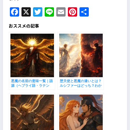
Facebook
X
Twitter
Line
Email
Pinterest
共
有
おススメの記事
悪魔の名前の意味一覧｜語
堕天使と悪魔の違いとは？
源（ヘブライ語・ラテン
ルシファーはどっち？わか
語）でわかる正体と由来
りやすく整理