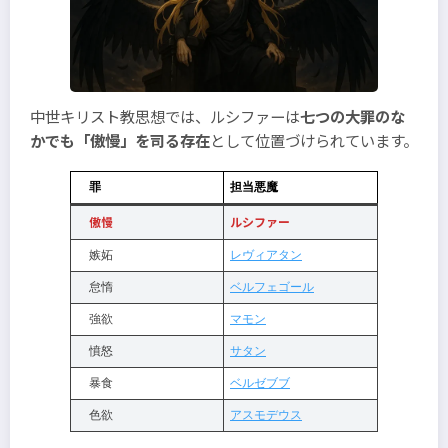
中世キリスト教思想では、ルシファーは
七つの大罪のな
かでも「傲慢」を司る存在
として位置づけられています。
罪
担当悪魔
傲慢
ルシファー
嫉妬
レヴィアタン
怠惰
ベルフェゴール
強欲
マモン
憤怒
サタン
暴食
ベルゼブブ
色欲
アスモデウス