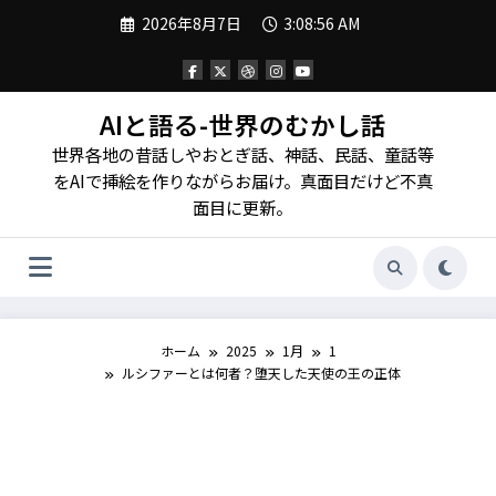
コ
2026年8月7日
3:08:58 AM
ン
テ
ン
ツ
へ
AIと語る-世界のむかし話
ス
世界各地の昔話しやおとぎ話、神話、民話、童話等
キ
ッ
をAIで挿絵を作りながらお届け。真面目だけど不真
プ
面目に更新。
ホーム
2025
1月
1
ルシファーとは何者？堕天した天使の王の正体