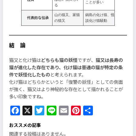
ことが多い
る
山の猫又、家猫
鍋島の化け猫、怪
代表的な伝承
の猫又
談化け猫騒動
結 論
猫又と化け猫は
どちらも猫の妖怪
ですが、
猫又は長寿の
猫が進化した存在であり、化け猫は普通の猫が特定の条
件で妖怪化したもの
と考えられます。
化け猫はどちらかというと「復讐の妖怪」としての側面
が強く、猫又はより神秘的な存在として描かれることが
多い印象ですね。
Facebook
X
Twitter
Line
Email
Pinterest
共
有
おススメの記事
関連する投稿はありません。