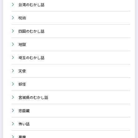
台湾のむかし話
呪術
四国のむかし話
地獄
埼玉のむかし話
天使
妖怪
宮城県のむかし話
忠臣蔵
怖い話
悪魔