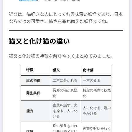
猫又は、猫好きな人にとっても興味深い妖怪であり、日本
ならではの可愛さ、怖さを兼ね備えた妖怪ですね。
猫又と化け猫の違い
猫又と化け猫の特徴を解りやすくまとめてみました。
猫又
化け猫
特徴
尾の特徴
二本に分かれる
一本のまま
長寿の猫が妖怪
特定の条件で妖怪
発生条件
化
化
言葉を話す、火
人に化ける、呪い
能力
を操る、人に化
をかける
ける
良い猫又もいれ
復讐や呪いを行う
性質
ば悪い猫又もい