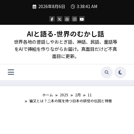
コ
2026年8月6日
3:38:42 AM
ン
テ
ン
ツ
へ
AIと語る-世界のむかし話
ス
世界各地の昔話しやおとぎ話、神話、民話、童話等
キ
ッ
をAIで挿絵を作りながらお届け。真面目だけど不真
プ
面目に更新。
ホーム
2025
2月
11
猫又とは？二本の尾を持つ日本の妖怪の伝説と特徴