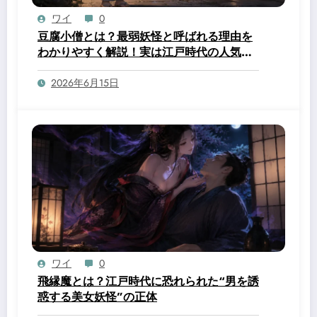
ワイ
0
豆腐小僧とは？最弱妖怪と呼ばれる理由を
わかりやすく解説！実は江戸時代の人気キ
ャラだった？
2026年6月15日
ワイ
0
飛縁魔とは？江戸時代に恐れられた“男を誘
惑する美女妖怪”の正体