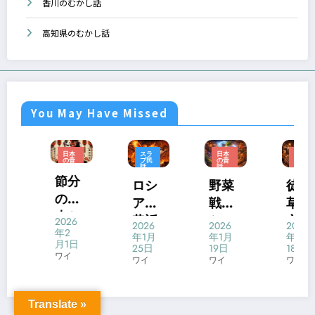
香川のむかし話
高知県のむかし話
You May Have Missed
スラ
日本
日本
日本
ブ民
の昔
の昔
の昔
話
話
話
話
ロシ
野菜
徒然
田螺
アの
戦争
草 第
長者
昔話
と
六十
（た
2026
2026
2026
2026
「火
は？
八段
にし
年1月
年1月
年1月
年1月
25日
19日
18日
13日
の
江戸
「大
ちょ
ワイ
ワイ
ワイ
ワイ
鳥」
の
根の
うじ
と
「食
武
ゃ）
Translate »
は？
材合
者」
｜あ