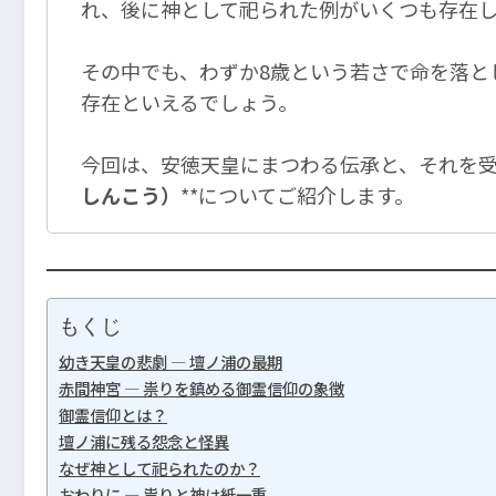
れ、後に神として祀られた例がいくつも存在
その中でも、わずか8歳という若さで命を落とし
存在といえるでしょう。
今回は、安徳天皇にまつわる伝承と、それを受
しんこう）
**についてご紹介します。
もくじ
幼き天皇の悲劇 ― 壇ノ浦の最期
赤間神宮 ― 祟りを鎮める御霊信仰の象徴
御霊信仰とは？
壇ノ浦に残る怨念と怪異
なぜ神として祀られたのか？
おわりに ― 祟りと神は紙一重