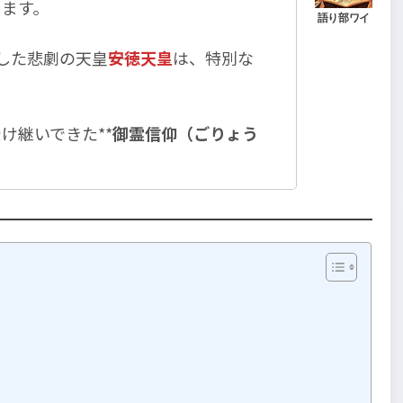
します。
た悲劇の天皇――
安徳天皇
は、特別な
け継いできた**
御霊信仰（ごりょう