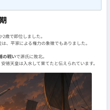
最期
か2歳で即位しました。
位は、平家による権力の象徴でもありました。
浦の戦い
で源氏に敗北。
、安徳天皇は入水して果てたと伝えられています。