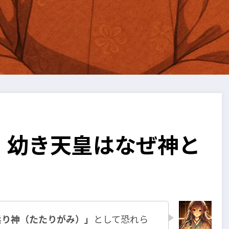
｜幼き天皇はなぜ神と
祟り神（たたりがみ）」
として恐れら