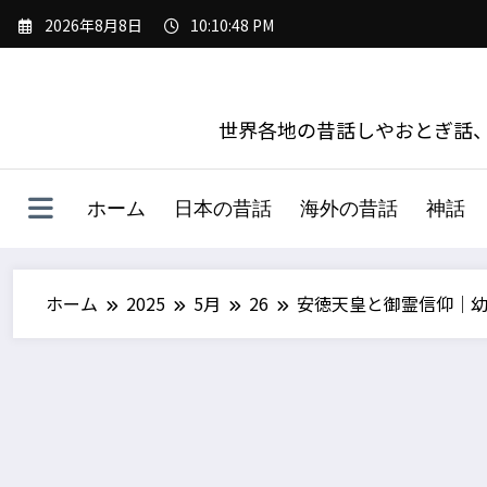
コ
2026年8月8日
10:10:50 PM
ン
テ
ン
ツ
世界各地の昔話しやおとぎ話、
へ
ス
キ
ホーム
日本の昔話
海外の昔話
神話
ッ
プ
ホーム
2025
5月
26
安徳天皇と御霊信仰｜