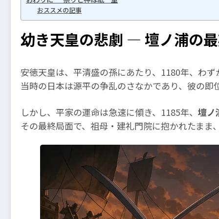
おススメの記事
幼き天皇の悲劇 ― 壇ノ浦の
安徳天皇は、平清盛の孫にあたり、1180年、わず
当時の日本は源平の争乱のさなかであり、彼の即
しかし、平家の運命は急速に傾き、1185年、
壇ノ
その最終局面で、祖母・建礼門院に抱かれたまま