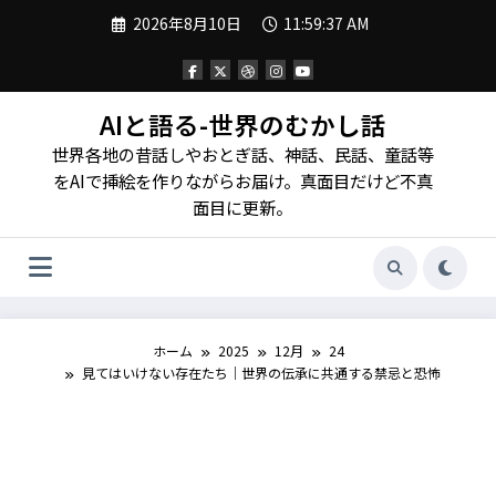
コ
2026年8月10日
11:59:39 AM
ン
テ
ン
ツ
へ
AIと語る-世界のむかし話
ス
世界各地の昔話しやおとぎ話、神話、民話、童話等
キ
ッ
をAIで挿絵を作りながらお届け。真面目だけど不真
プ
面目に更新。
ホーム
2025
12月
24
見てはいけない存在たち｜世界の伝承に共通する禁忌と恐怖