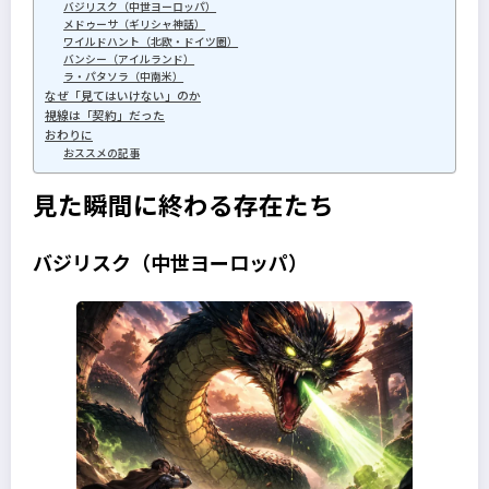
バジリスク（中世ヨーロッパ）
メドゥーサ（ギリシャ神話）
ワイルドハント（北欧・ドイツ圏）
バンシー（アイルランド）
ラ・パタソラ（中南米）
なぜ「見てはいけない」のか
視線は「契約」だった
おわりに
おススメの記事
見た瞬間に終わる存在たち
バジリスク（中世ヨーロッパ）