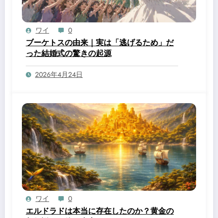
ワイ
0
ブーケトスの由来｜実は「逃げるため」だ
った結婚式の驚きの起源
2026年4月24日
ワイ
0
エルドラドは本当に存在したのか？黄金の