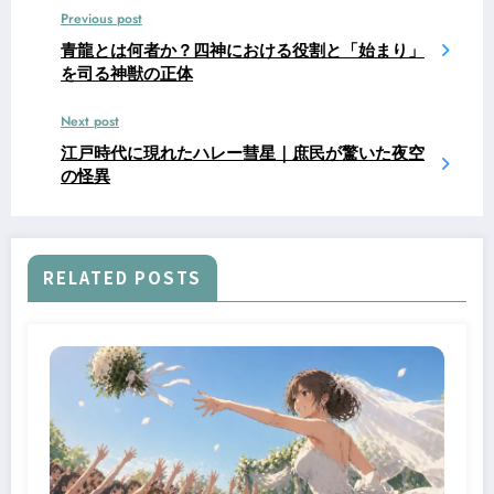
Previous post
青龍とは何者か？四神における役割と「始まり」
を司る神獣の正体
Next post
江戸時代に現れたハレー彗星｜庶民が驚いた夜空
の怪異
RELATED POSTS