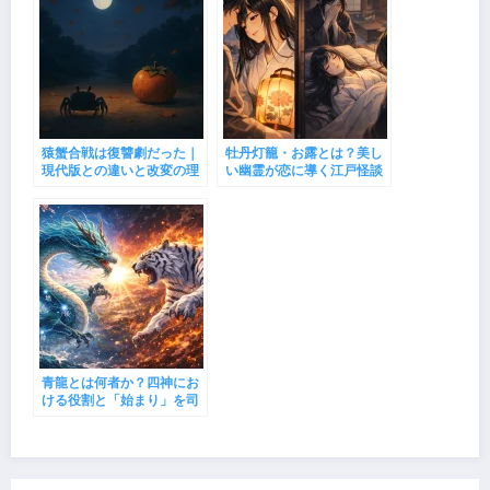
猿蟹合戦は復讐劇だった｜
牡丹灯籠・お露とは？美し
現代版との違いと改変の理
い幽霊が恋に導く江戸怪談
由
青龍とは何者か？四神にお
ける役割と「始まり」を司
る神獣の正体