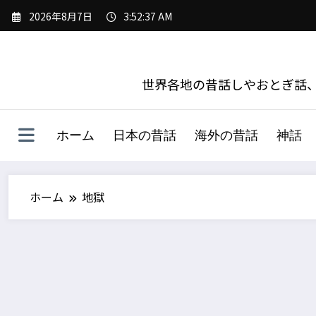
コ
2026年8月7日
3:52:38 AM
ン
テ
ン
ツ
世界各地の昔話しやおとぎ話、
へ
ス
キ
ホーム
日本の昔話
海外の昔話
神話
ッ
プ
ホーム
地獄