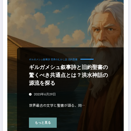
ギルガメシュ叙事詩
世界のむかし話
旧約聖書
ギルガメシュ叙事詩と旧約聖書の
驚くべき共通点とは？洪水神話の
源流を探る
2025年6月29日
世界最古の文学と聖書が語る、同…
もっと見る