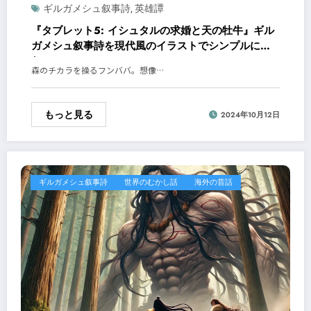
ギルガメシュ叙事詩
英雄譚
,
『タブレット5: イシュタルの求婚と天の牡牛』ギル
ガメシュ叙事詩を現代風のイラストでシンプルに読
む！
森のチカラを操るフンババ。想像…
もっと見る
2024年10月12日
ギルガメシュ叙事詩
世界のむかし話
海外の昔話