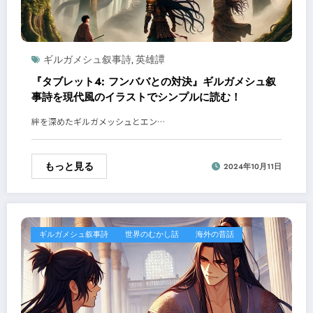
ギルガメシュ叙事詩
英雄譚
,
『タブレット4: フンババとの対決』ギルガメシュ叙
事詩を現代風のイラストでシンプルに読む！
絆を深めたギルガメッシュとエン…
もっと見る
2024年10月11日
ギルガメシュ叙事詩
世界のむかし話
海外の昔話