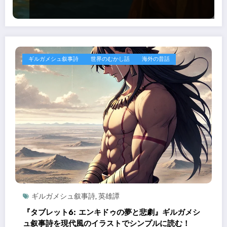
ギルガメシュ叙事詩
世界のむかし話
海外の昔話
ギルガメシュ叙事詩
英雄譚
,
『タブレット6: エンキドゥの夢と悲劇』ギルガメシ
ュ叙事詩を現代風のイラストでシンプルに読む！