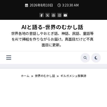
コ
2026年8月10日
3:23:31 AM
ン
テ
ン
ツ
へ
AIと語る-世界のむかし話
ス
世界各地の昔話しやおとぎ話、神話、民話、童話等
キ
ッ
をAIで挿絵を作りながらお届け。真面目だけど不真
プ
面目に更新。
ホーム
世界のむかし話
ギルガメシュ叙事詩