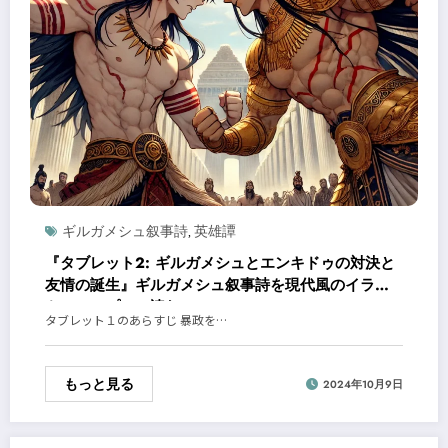
ギルガメシュ叙事詩
英雄譚
,
『タブレット2: ギルガメシュとエンキドゥの対決と
友情の誕生』ギルガメシュ叙事詩を現代風のイラス
トでシンプルに読む！
タブレット１のあらすじ 暴政を…
もっと見る
2024年10月9日