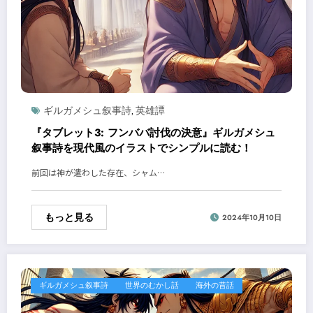
ギルガメシュ叙事詩
英雄譚
,
『タブレット3: フンババ討伐の決意』ギルガメシュ
叙事詩を現代風のイラストでシンプルに読む！
前回は神が遣わした存在、シャム…
もっと見る
2024年10月10日
ギルガメシュ叙事詩
世界のむかし話
海外の昔話