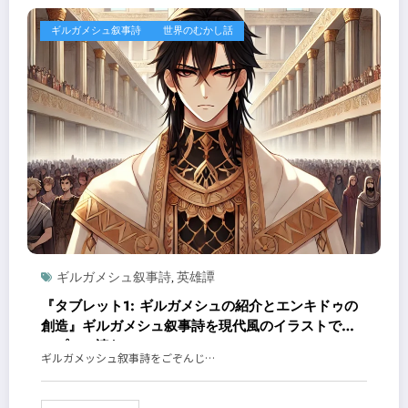
ギルガメシュ叙事詩
世界のむかし話
ギルガメシュ叙事詩
英雄譚
,
『タブレット1: ギルガメシュの紹介とエンキドゥの
創造』ギルガメシュ叙事詩を現代風のイラストでシ
ンプルに読む！
ギルガメッシュ叙事詩をごぞんじ…