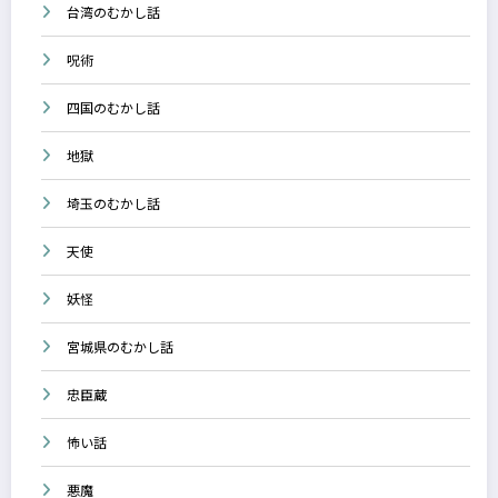
台湾のむかし話
呪術
四国のむかし話
地獄
埼玉のむかし話
天使
妖怪
宮城県のむかし話
忠臣蔵
怖い話
悪魔