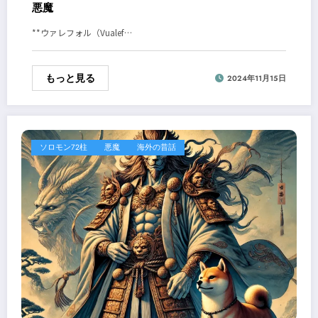
悪魔
**ウァレフォル（Vualef…
もっと見る
2024年11月15日
ソロモン72柱
悪魔
海外の昔話