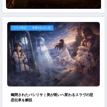
スラブ民話
世界のむかし話
幽閉されたバシリサ｜美が呪いへ変わるスラヴの悲
恋伝承を解説