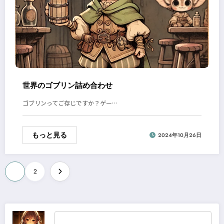
世界のゴブリン詰め合わせ
ゴブリンってご存じですか？ゲー…
もっと見る
2024年10月26日
投
1
2
稿
の
ペ