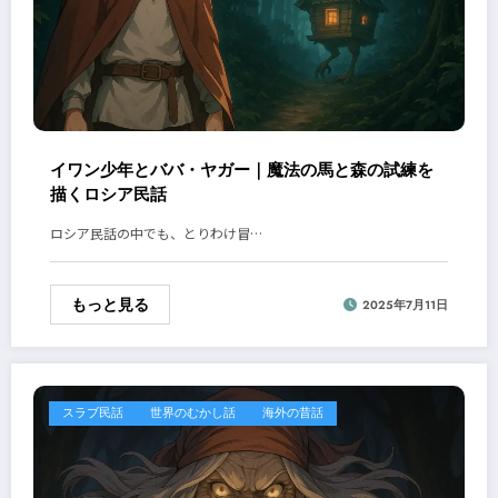
イワン少年とババ・ヤガー｜魔法の馬と森の試練を
描くロシア民話
ロシア民話の中でも、とりわけ冒…
もっと見る
2025年7月11日
スラブ民話
世界のむかし話
海外の昔話