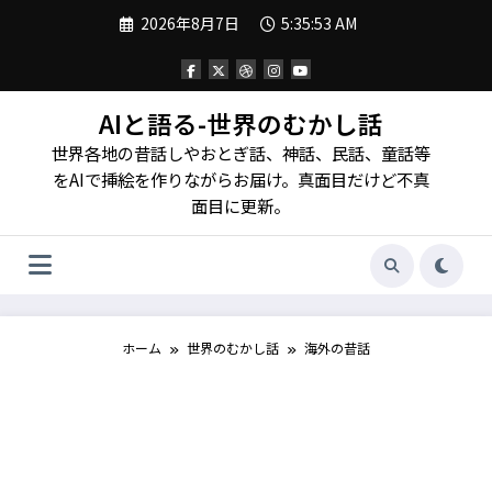
コ
2026年8月7日
5:35:55 AM
ン
テ
ン
ツ
へ
AIと語る-世界のむかし話
ス
世界各地の昔話しやおとぎ話、神話、民話、童話等
キ
ッ
をAIで挿絵を作りながらお届け。真面目だけど不真
プ
面目に更新。
ホーム
世界のむかし話
海外の昔話