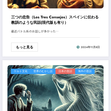
三つの忠告（Los Tres Consejos）スペインに伝わる
教訓のような民話(現代版も有り）
最近バトル系のお話しが多かった…
もっと見る
2024年11月8日
ケルト文化
世界のむかし話
日本の昔話
海外の昔話