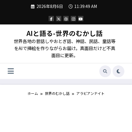
コ
2026年8月6日
11:39:50 AM
ン
テ
ン
ツ
へ
AIと語る-世界のむかし話
ス
世界各地の昔話しやおとぎ話、神話、民話、童話等
キ
ッ
をAIで挿絵を作りながらお届け。真面目だけど不真
プ
面目に更新。
ホーム
世界のむかし話
アラビアンナイト