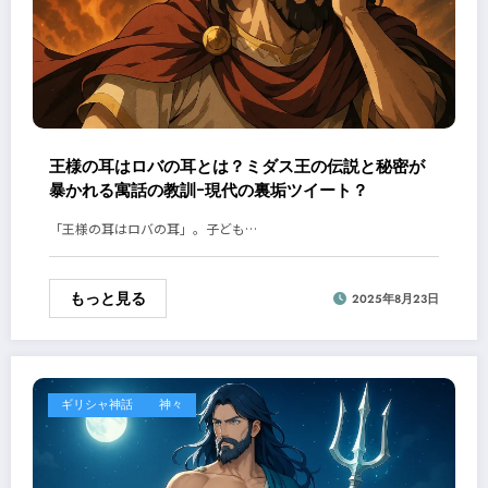
王様の耳はロバの耳とは？ミダス王の伝説と秘密が
暴かれる寓話の教訓ｰ現代の裏垢ツイート？
「王様の耳はロバの耳」。子ども…
もっと見る
2025年8月23日
ギリシャ神話
神々