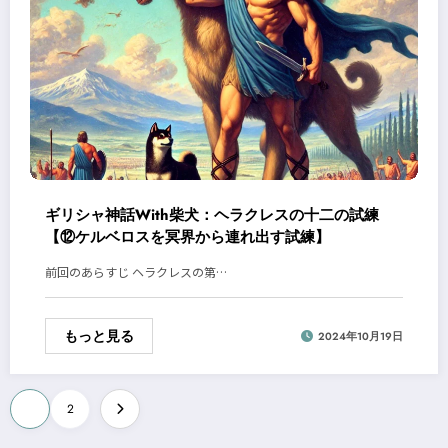
ギリシャ神話With柴犬：ヘラクレスの十二の試練
【⑫ケルベロスを冥界から連れ出す試練】
前回のあらすじ ヘラクレスの第…
もっと見る
2024年10月19日
投
1
2
稿