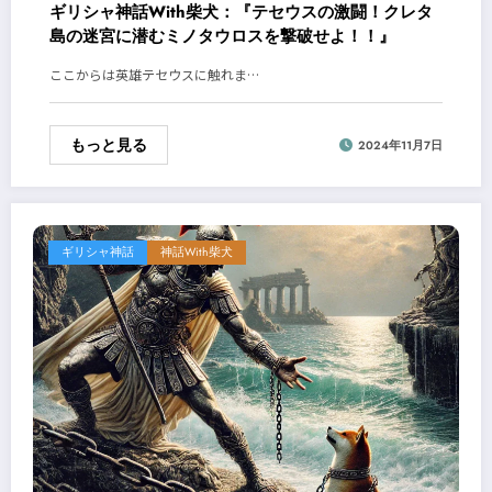
ギリシャ神話With柴犬：『テセウスの激闘！クレタ
島の迷宮に潜むミノタウロスを撃破せよ！！』
ここからは英雄テセウスに触れま…
もっと見る
2024年11月7日
ギリシャ神話
神話With柴犬