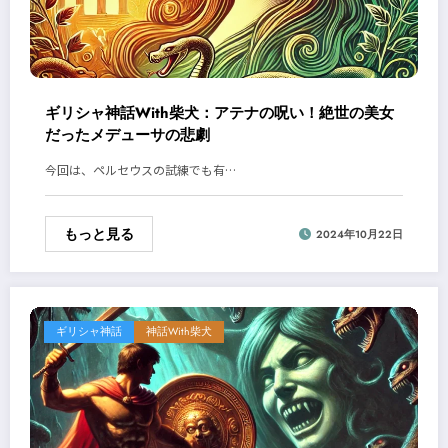
ギリシャ神話With柴犬：アテナの呪い！絶世の美女
だったメデューサの悲劇
今回は、ペルセウスの試練でも有…
もっと見る
2024年10月22日
ギリシャ神話
神話With柴犬