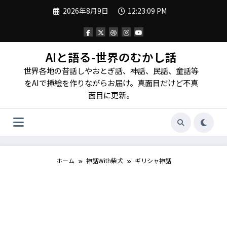
コ
2026年8月9日
12:23:11 PM
ン
テ
ン
ツ
へ
AIと語る-世界のむかし話
ス
世界各地の昔話しやおとぎ話、神話、民話、童話等
キ
ッ
をAIで挿絵を作りながらお届け。真面目だけど不真
プ
面目に更新。
ホーム
神話With柴犬
ギリシャ神話