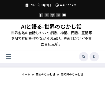
コ
2026年8月9日
4:48:23 AM
ン
テ
ン
ツ
へ
AIと語る-世界のむかし話
ス
世界各地の昔話しやおとぎ話、神話、民話、童話等
キ
ッ
をAIで挿絵を作りながらお届け。真面目だけど不真
プ
面目に更新。
ホーム
四国のむかし話
高知県のむかし話