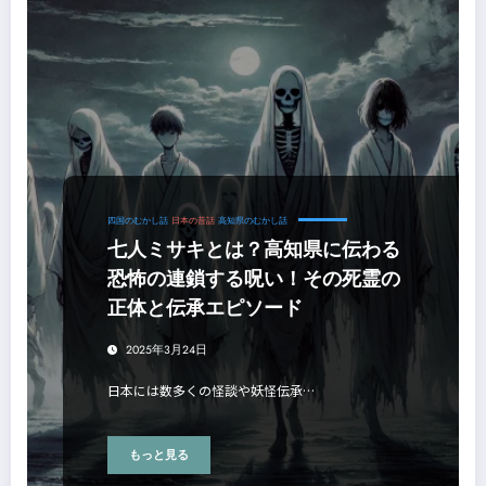
四国のむかし話
日本の昔話
高知県のむかし話
七人ミサキとは？高知県に伝わる
恐怖の連鎖する呪い！その死霊の
正体と伝承エピソード
2025年3月24日
日本には数多くの怪談や妖怪伝承…
もっと見る