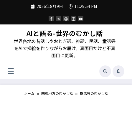
コ
2026年8月9日
11:29:54 PM
ン
テ
ン
ツ
へ
AIと語る-世界のむかし話
ス
世界各地の昔話しやおとぎ話、神話、民話、童話等
キ
ッ
をAIで挿絵を作りながらお届け。真面目だけど不真
プ
面目に更新。
ホーム
関東地方のむかし話
群馬県のむかし話