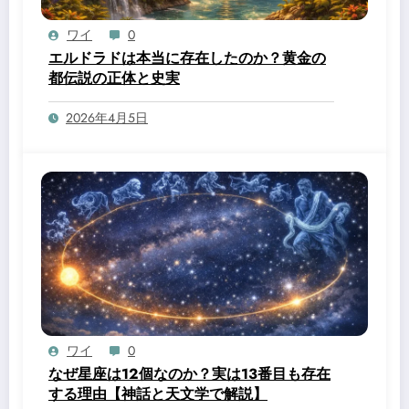
ワイ
0
エルドラドは本当に存在したのか？黄金の
都伝説の正体と史実
2026年4月5日
ワイ
0
なぜ星座は12個なのか？実は13番目も存在
する理由【神話と天文学で解説】