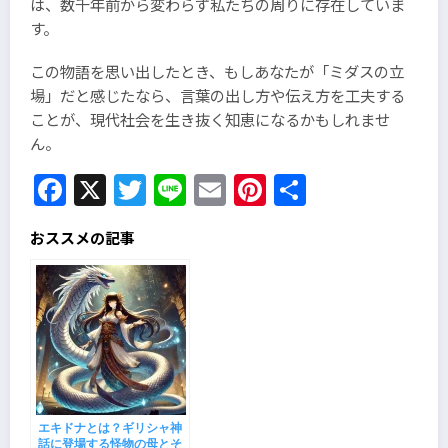
は、数千年前から変わらず私たちの周りに存在していま
す。
この物語を思い出したとき、もしあなたが「ミダスの立
場」だと感じたなら、言葉の出し方や伝え方を工夫する
ことが、現代社会を生き抜く知恵になるかもしれませ
ん。
Facebook
X
Twitter
Line
Email
Pinterest
共
有
おススメの記事
エキドナとは？ギリシャ神
話に登場する怪物の母とそ