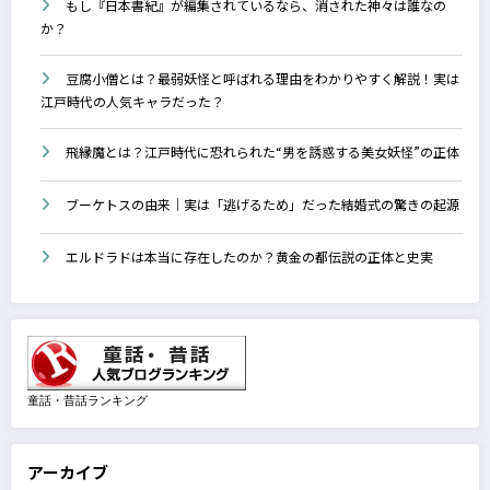
もし『日本書紀』が編集されているなら、消された神々は誰なの
か？
豆腐小僧とは？最弱妖怪と呼ばれる理由をわかりやすく解説！実は
江戸時代の人気キャラだった？
飛縁魔とは？江戸時代に恐れられた“男を誘惑する美女妖怪”の正体
ブーケトスの由来｜実は「逃げるため」だった結婚式の驚きの起源
エルドラドは本当に存在したのか？黄金の都伝説の正体と史実
童話・昔話ランキング
アーカイブ