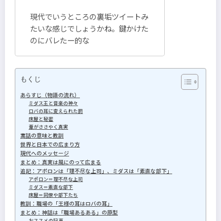
現代でいうところの裏垢ツイートみ
たいな感じでしょうかね。鍵かけた
のにバレたー的な
もくじ
あらすじ（物語の流れ）
ミダス王と音楽の神々
ロバの耳に変えられた罰
床屋と秘密
葦がささやく真実
寓話の意味と教訓
世界と日本での広まり方
現代へのメッセージ
まとめ：真実は風にのって広まる
追記：アポロンは「理不尽な上司」、ミダスは「素直な部下」
アポロン＝理不尽な上司
ミダス＝素直な部下
床屋＝同僚や部下たち
教訓：職場の「王様の耳はロバの耳」
まとめ：神話は「職場あるある」の原型
おススメの記事