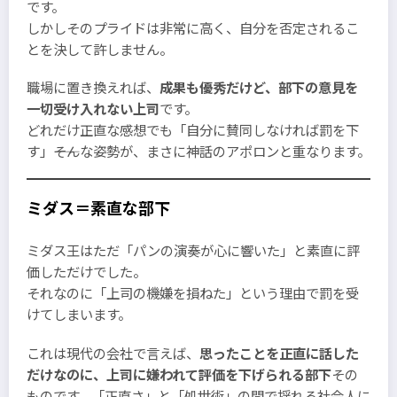
です。
しかしそのプライドは非常に高く、自分を否定されるこ
とを決して許しません。
職場に置き換えれば、
成果も優秀だけど、部下の意見を
一切受け入れない上司
です。
どれだけ正直な感想でも「自分に賛同しなければ罰を下
す」――そんな姿勢が、まさに神話のアポロンと重なります。
ミダス＝素直な部下
ミダス王はただ「パンの演奏が心に響いた」と素直に評
価しただけでした。
それなのに「上司の機嫌を損ねた」という理由で罰を受
けてしまいます。
これは現代の会社で言えば、
思ったことを正直に話した
だけなのに、上司に嫌われて評価を下げられる部下
その
ものです。「正直さ」と「処世術」の間で揺れる社会人に