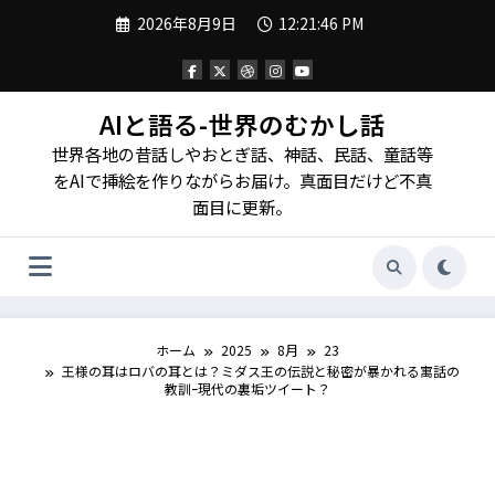
コ
2026年8月9日
12:21:48 PM
ン
テ
ン
ツ
へ
AIと語る-世界のむかし話
ス
世界各地の昔話しやおとぎ話、神話、民話、童話等
キ
ッ
をAIで挿絵を作りながらお届け。真面目だけど不真
プ
面目に更新。
ホーム
2025
8月
23
王様の耳はロバの耳とは？ミダス王の伝説と秘密が暴かれる寓話の
教訓ｰ現代の裏垢ツイート？