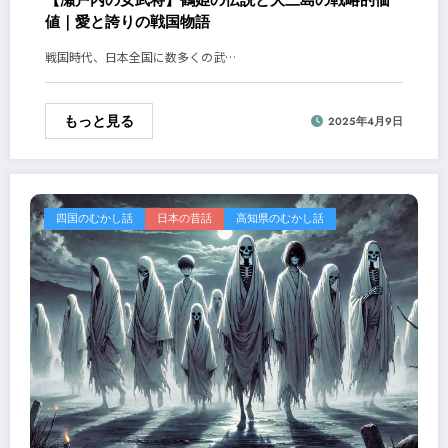
【瀬戸内の女武将】鶴姫の伝説と大三島の戦略的価
値｜愛と誇りの戦国物語
戦国時代、日本全国に数多くの武…
もっと見る
2025年4月9日
四国のむかし話
日本の昔話
高知県のむかし話