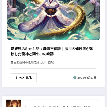
愛媛県のむかし話：轟龍王伝説｜肱川の修験者が体
験した龍神と雨乞いの奇跡
四国愛媛県の肱川流域には、自然…
もっと見る
2025年1月27日