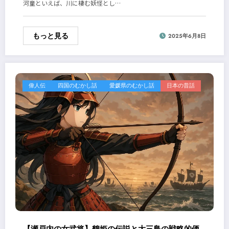
河童といえば、川に棲む妖怪とし…
もっと見る
2025年6月8日
偉人伝
四国のむかし話
愛媛県のむかし話
日本の昔話