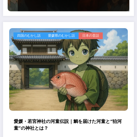
四国のむかし話
愛媛県のむかし話
日本の昔話
愛媛・若宮神社の河童伝説｜鯛を届けた河童と“狛河
童”の神社とは？