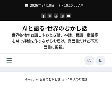
コ
2026年8月10日
10:10:02 AM
ン
テ
ン
ツ
へ
AIと語る-世界のむかし話
ス
世界各地の昔話しやおとぎ話、神話、民話、童話等
キ
ッ
をAIで挿絵を作りながらお届け。真面目だけど不真
プ
面目に更新。
ホーム
世界のむかし話
イギリスの昔話