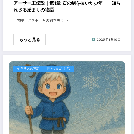
アーサー王伝説｜第1章 石の剣を抜いた少年――知ら
れざる始まりの物語
【物語】若き王、石の剣を抜く …
もっと見る
2025年4月10日
イギリスの昔話
世界のむかし話