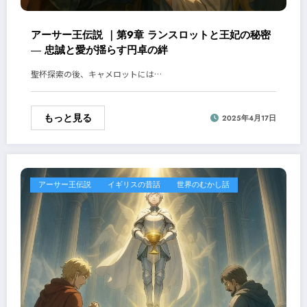
アーサー王伝説 ｜第9章 ランスロットと王妃の秘密
― 忠誠と愛が揺らす円卓の絆
聖杯探索の後、キャメロットには…
もっと見る
2025年4月17日
アーサー王伝説
イギリスの昔話
世界のむかし話