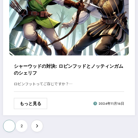
シャーウッドの対決: ロビンフッドとノッティンガム
のシェリフ
ロビンフットってご存じですか？…
もっと見る
2024年11月16日
投
1
2
稿