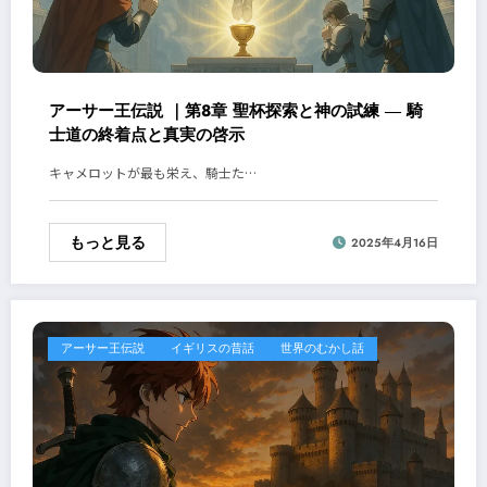
アーサー王伝説 ｜第8章 聖杯探索と神の試練 ― 騎
士道の終着点と真実の啓示
キャメロットが最も栄え、騎士た…
もっと見る
2025年4月16日
アーサー王伝説
イギリスの昔話
世界のむかし話