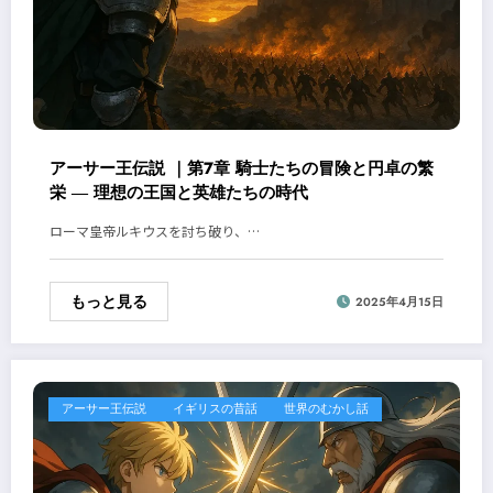
アーサー王伝説 ｜第7章 騎士たちの冒険と円卓の繁
栄 ― 理想の王国と英雄たちの時代
ローマ皇帝ルキウスを討ち破り、…
もっと見る
2025年4月15日
アーサー王伝説
イギリスの昔話
世界のむかし話