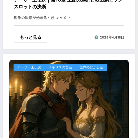
アーサー王伝説｜第10章 王妃の処刑と救出劇とラン
スロットの決断
理想の崩壊が始まるとき キャメ…
もっと見る
2025年4月18日
アーサー王伝説
イギリスの昔話
世界のむかし話