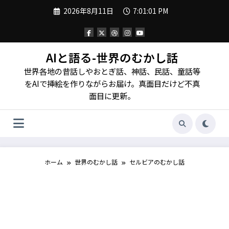
コ
2026年8月11日
7:01:02 PM
ン
テ
ン
ツ
へ
AIと語る-世界のむかし話
ス
世界各地の昔話しやおとぎ話、神話、民話、童話等
キ
ッ
をAIで挿絵を作りながらお届け。真面目だけど不真
プ
面目に更新。
ホーム
世界のむかし話
セルビアのむかし話