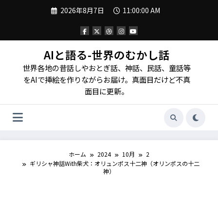
コ
2026年8月7日
11:00:03 AM
ン
テ
ン
ツ
へ
AIと語る-世界のむかし話
ス
世界各地の昔話しやおとぎ話、神話、民話、童話等
キ
ッ
をAIで挿絵を作りながらお届け。真面目だけど不真
プ
面目に更新。
ホーム
2024
10月
2
ギリシャ神話With柴犬：オリュンポス十二神（オリンポスの十二
神）