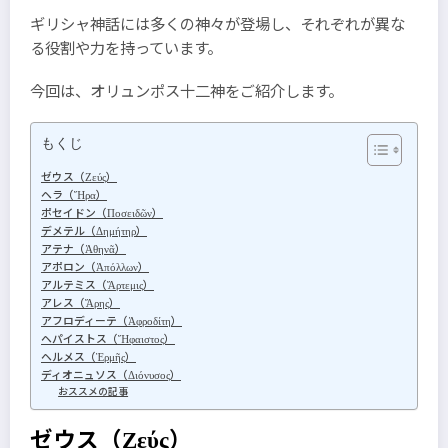
ギリシャ神話には多くの神々が登場し、それぞれが異な
る役割や力を持っています。
今回は、オリュンポス十二神をご紹介します。
もくじ
ゼウス（Ζεύς）
ヘラ（Ἥρα）
ポセイドン（Ποσειδῶν）
デメテル（Δημήτηρ）
アテナ（Ἀθηνᾶ）
アポロン（Ἀπόλλων）
アルテミス（Ἄρτεμις）
アレス（Ἄρης）
アフロディーテ（Ἀφροδίτη）
ヘパイストス（Ἥφαιστος）
ヘルメス（Ἑρμῆς）
ディオニュソス（Διόνυσος）
おススメの記事
ゼウス
（Ζεύς）