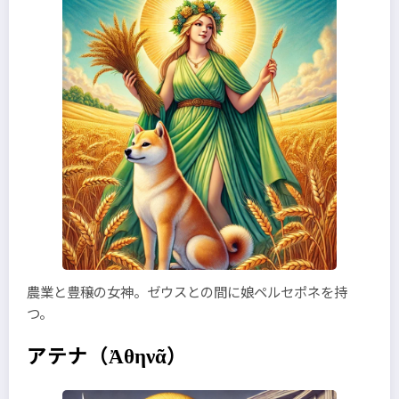
農業と豊穣の女神。ゼウスとの間に娘ペルセポネを持
つ。
アテナ
（Ἀθηνᾶ）