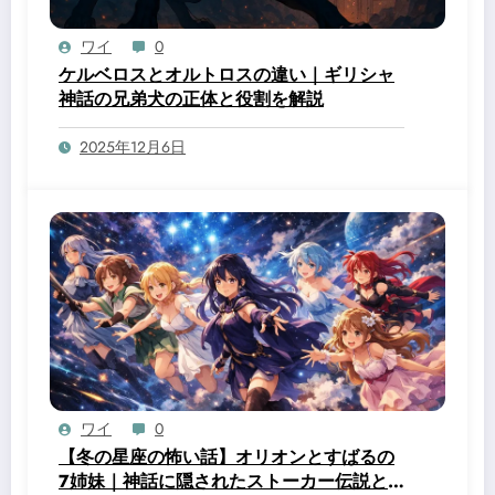
ワイ
0
ケルベロスとオルトロスの違い｜ギリシャ
神話の兄弟犬の正体と役割を解説
2025年12月6日
ワイ
0
【冬の星座の怖い話】オリオンとすばるの
7姉妹｜神話に隠されたストーカー伝説と