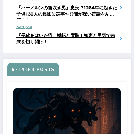
『ハーメルンの笛吹き男』史実!?1284年に起きた
子供130人の集団失踪事件!?闇が深い昔話をAIと
語るよー
Next post
『長靴をはいた猫』機転と度胸！知恵と勇気で未
来を切り開け！
RELATED POSTS