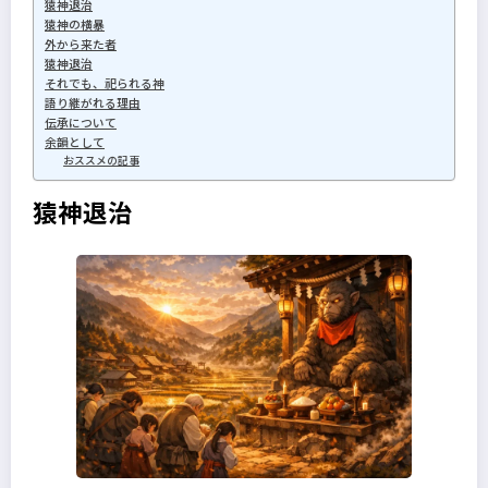
猿神退治
猿神の横暴
外から来た者
猿神退治
それでも、祀られる神
語り継がれる理由
伝承について
余韻として
おススメの記事
猿神退治