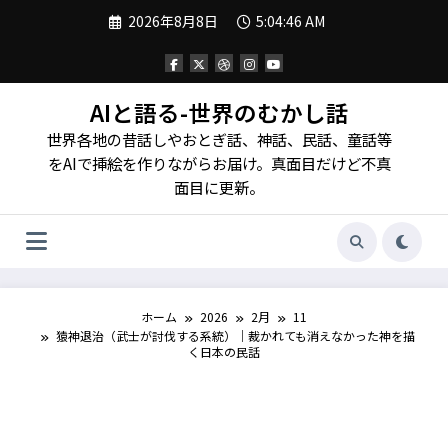
コ
2026年8月8日
5:04:48 AM
ン
テ
ン
ツ
へ
AIと語る-世界のむかし話
ス
世界各地の昔話しやおとぎ話、神話、民話、童話等
キ
ッ
をAIで挿絵を作りながらお届け。真面目だけど不真
プ
面目に更新。
ホーム
2026
2月
11
猿神退治（武士が討伐する系統）｜裁かれても消えなかった神を描
く日本の民話