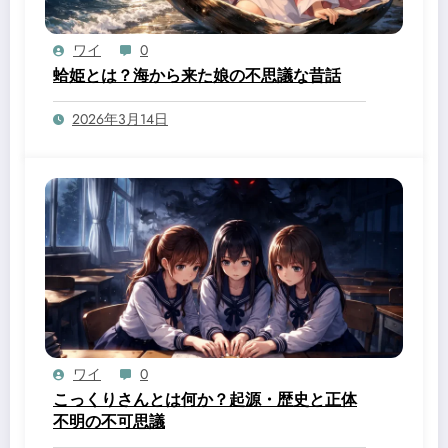
ワイ
0
蛤姫とは？海から来た娘の不思議な昔話
2026年3月14日
ワイ
0
こっくりさんとは何か？起源・歴史と正体
不明の不可思議