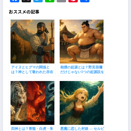
有
おススメの記事
アイヌとヒグマの関係と
相撲の起源とは？野見宿禰
は？神として敬われた存在
だけじゃない5つの起源説を
の深い意味
徹底解説！
四神とは？青龍・白虎・朱
悪魔に恋した村娘 ― セルビ