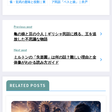
雀・玄武の意味と役割｜東
ア民話「ベスと娘」｜井戸
西南北を護る霊獣の伝承と
の底に消えた恋の伝承
起源
Previous post
亀の娘と豆の小人｜ギリシャ民話に残る、王を追
放した不思議な物語
Next post
ミルトンの「失楽園」は何の話？難しい理由と全
体像がわかる読み方ガイド
RELATED POSTS