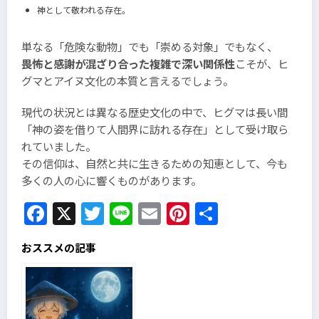
神として敬われる存在。
単なる「危険な動物」でも「崇める対象」でもなく、
畏怖と感謝が混ざり合った複雑で深い関係性
こそが、ヒ
グマとアイヌ文化の本質と言えるでしょう。
現代の状況とは異なる歴史文化の中で、ヒグマは長い間
「神の姿を借りて人間界に訪れる存在」として受け取ら
れていました。
その信仰は、自然と共に生きるための知恵として、今も
多くの人の心に響くものがあります。
Facebook
X
Twitter
Line
Email
Pinterest
共
有
おススメの記事