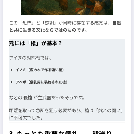
この「恐怖」と「感謝」が同時に存在する感覚は、
自然
と共に生きる文化ならではのもの
です。
熊には「槍」が基本？
アイヌの対熊戦では、
イノミ（樫の木で作る強い槍）
アペポ（儀礼用に装飾された槍）
などの
長槍
が主武器だったそうです。
距離を取って急所を狙う必要があり、槍は「熊との闘い」
に不可欠でした。
3. もっとも重要な儀礼——熊送り