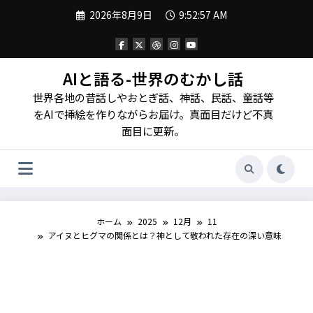
コ
2026年8月9日
9:53:00 AM
ン
テ
ン
ツ
へ
AIと語る-世界のむかし話
ス
世界各地の昔話しやおとぎ話、神話、民話、童話等
キ
ッ
をAIで挿絵を作りながらお届け。真面目だけど不真
プ
面目に更新。
ホーム
2025
12月
11
アイヌとヒグマの関係とは？神として敬われた存在の深い意味