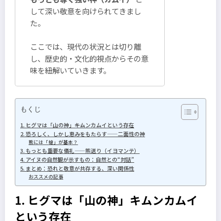
して深い敬意を向けられてきまし
た。
ここでは、現代の状況とは切り離
し、歴史的・文化的視点からその意
味を紐解いていきます。
もくじ
1. ヒグマは「山の神」――キムンカムイという存在
2. 恐ろしく、しかし恵みをもたらす——二面性の神
熊には「槍」が基本？
3. もっとも重要な儀礼——熊送り（イヨマンテ）
4. アイヌの自然観が示すもの：自然との“対話”
5. まとめ：恐れと敬意が共存する、深い関係性
おススメの記事
1. ヒグマは「山の神」――キムンカムイ
という存在