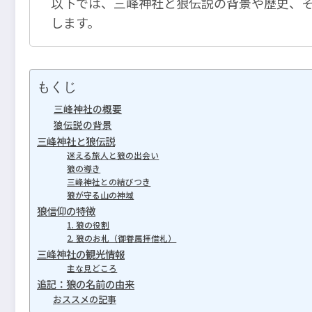
以下では、三峰神社と狼伝説の背景や歴史、
します。
もくじ
三峰神社の概要
狼伝説の背景
三峰神社と狼伝説
迷える旅人と狼の出会い
狼の導き
三峰神社との結びつき
狼が守る山の神域
狼信仰の特徴
1. 狼の役割
2. 狼のお札（御眷属拝借札）
三峰神社の観光情報
主な見どころ
追記：狼の名前の由来
おススメの記事