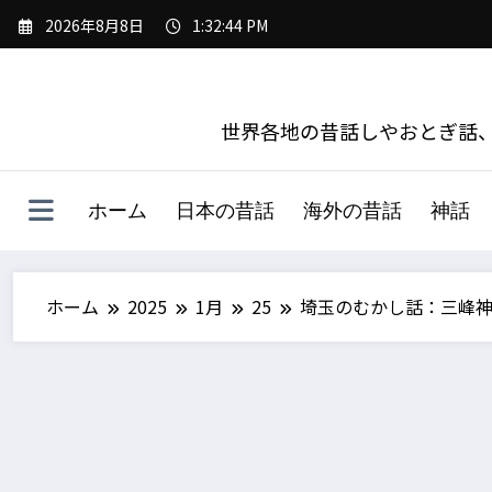
コ
2026年8月8日
1:32:46 PM
ン
テ
ン
ツ
世界各地の昔話しやおとぎ話、
へ
ス
キ
ホーム
日本の昔話
海外の昔話
神話
ッ
プ
ホーム
2025
1月
25
埼玉のむかし話：三峰