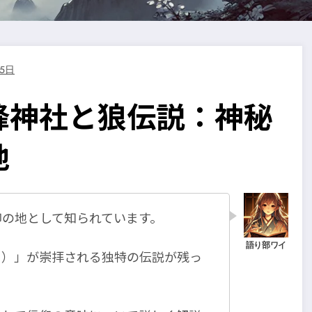
25日
峰神社と狼伝説：神秘
地
仰の地として知られています。
ヌ）」が崇拝される独特の伝説が残っ