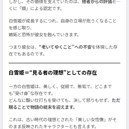
しかし、その価値を支えていたのは、
他者からの評価
――と
くに「鏡」による認定です。
白雪姫が成長するにつれ、自身の立場が危うくなること
を感じ取り、
嫉妬と恐怖が彼女を蝕んでいきます。
つまり彼女は、
“老いてゆくこと”への不安
を体現した存
在でもあるのです。
白雪姫＝“見る者の理想”としての存在
一方の白雪姫は、美しく、従順で、無垢で、どこまで
も“受け身”な存在です。
どんなに酷い仕打ちを受けても、決して怒りもせず、
ただ
眠ることで物語の結末を迎えます。
これは、古い時代の理想とされた「美しい女性像」がそ
のまま反映されたキャラクターとも言えます。