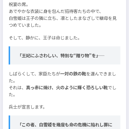
祝宴の席。
あでやかな衣装に身を包んだ招待客たちの中で、
白雪姫は王子の隣に立ち、凛としたまなざしで継母を見
つめていました。
そして、静かに、王子は命じました。
「王妃にふさわしい、特別な“贈り物”を――」
しばらくして、家臣たちが
一対の鉄の靴
を運んできまし
た。
それは、
真っ赤に焼け、火のように輝く恐ろしい靴
でし
た。
兵士が宣言します。
「この者、白雪姫を幾度も命の危機に陥れし罪に