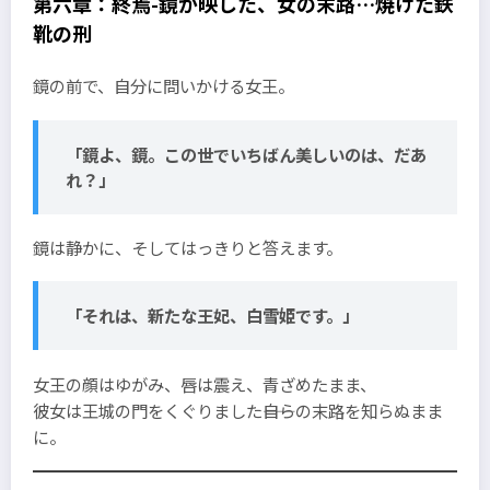
第六章：終焉-鏡が映した、女の末路…焼けた鉄
靴の刑
鏡の前で、自分に問いかける女王。
「鏡よ、鏡。この世でいちばん美しいのは、だあ
れ？」
鏡は静かに、そしてはっきりと答えます。
「それは、新たな王妃、白雪姫です。」
女王の顔はゆがみ、唇は震え、青ざめたまま、
彼女は王城の門をくぐりました――自らの末路を知らぬまま
に。