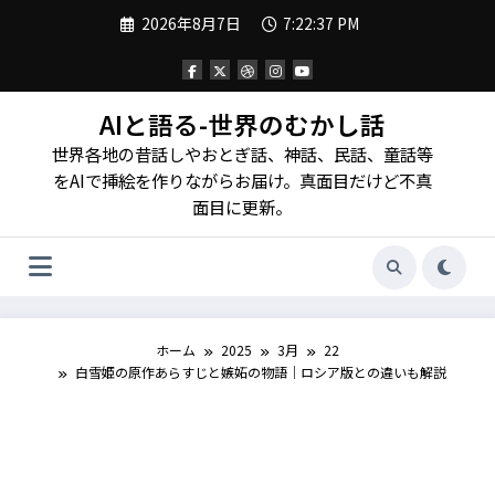
コ
2026年8月7日
7:22:38 PM
ン
テ
ン
ツ
へ
AIと語る-世界のむかし話
ス
世界各地の昔話しやおとぎ話、神話、民話、童話等
キ
ッ
をAIで挿絵を作りながらお届け。真面目だけど不真
プ
面目に更新。
ホーム
2025
3月
22
白雪姫の原作あらすじと嫉妬の物語｜ロシア版との違いも解説