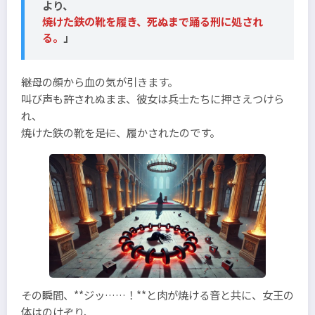
より、
焼けた鉄の靴を履き、死ぬまで踊る刑に処され
る。
」
継母の顔から血の気が引きます。
叫び声も許されぬまま、彼女は兵士たちに押さえつけら
れ、
焼けた鉄の靴を――足に、履かされたのです。
その瞬間、**ジッ……！**と肉が焼ける音と共に、女王の
体はのけぞり、