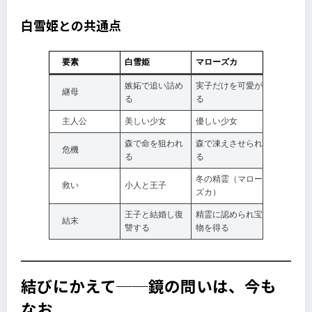
白雪姫との共通点
要素
白雪姫
マローズカ
嫉妬で追い詰め
実子だけを可愛が
継母
る
る
主人公
美しい少女
優しい少女
森で命を狙われ
森で凍えさせられ
危機
る
る
冬の精霊（マロー
救い
小人と王子
ズカ）
王子と結婚し復
精霊に認められ宝
結末
讐する
物を得る
結びにかえて──鏡の問いは、今も
なお