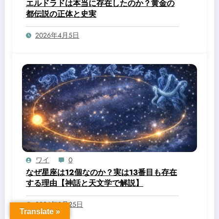
エルドラドは本当に存在したのか？黄金の
都伝説の正体と史実
2026年4月5日
ワイ
0
なぜ星座は12個なのか？実は13番目も存在
する理由【神話と天文学で解説】
2026年3月25日
Translate »