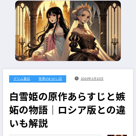
グリム童話
世界のむかし話
2025年3月22日
白雪姫の原作あらすじと嫉
妬の物語｜ロシア版との違
いも解説