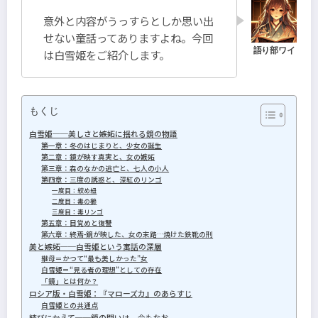
意外と内容がうっすらとしか思い出
せない童話ってありますよね。今回
は白雪姫をご紹介します。
もくじ
白雪姫──美しさと嫉妬に揺れる鏡の物語
第一章：冬のはじまりと、少女の誕生
第二章：鏡が映す真実と、女の嫉妬
第三章：森のなかの逃亡と、七人の小人
第四章：三度の誘惑と、深紅のリンゴ
一度目：絞め紐
二度目：毒の櫛
三度目：毒リンゴ
第五章：目覚めと復讐
第六章：終焉-鏡が映した、女の末路…焼けた鉄靴の刑
美と嫉妬──白雪姫という寓話の深層
継母＝かつて“最も美しかった”女
白雪姫＝“見る者の理想”としての存在
「鏡」とは何か？
ロシア版・白雪姫：『マローズカ』のあらすじ
白雪姫との共通点
結びにかえて──鏡の問いは、今もなお