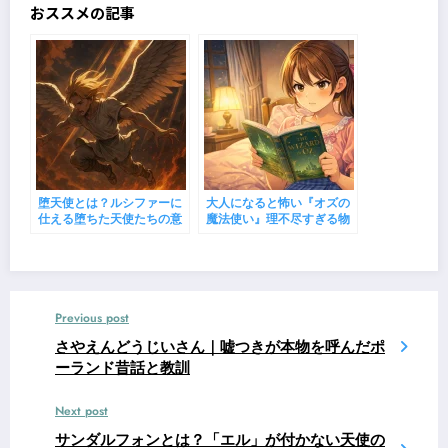
おススメの記事
堕天使とは？ルシファーに
大人になると怖い『オズの
仕える堕ちた天使たちの意
魔法使い』理不尽すぎる物
味・特徴・代表名を解説
語の正体
【聖書・悪魔学】
Previous post
さやえんどうじいさん｜嘘つきが本物を呼んだポ
ーランド昔話と教訓
Next post
サンダルフォンとは？「エル」が付かない天使の