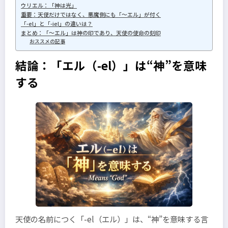
ウリエル：「神は光」
重要：天使だけではなく、悪魔側にも「～エル」が付く
「-el」と「-iel」の違いは？
まとめ：「～エル」は神の印であり、天使の使命の刻印
おススメの記事
結論：「エル（-el）」は“神”を意味
する
天使の名前につく「-el（エル）」は、“神”を意味する言