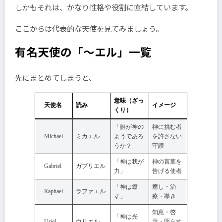
しかもそれは、かなり性格や役割に直結しています。
ここからは代表的な天使を見てみましょう。
有名天使の「～エル」一覧
先にまとめてしまうと、
意味（ざっ
天使名
読み
イメージ
くり）
「誰が神の
神に挑む者
Michael
ミカエル
ようであろ
を許さない
うか？」
守護
「神は我が
神の言葉を
Gabriel
ガブリエル
力」
告げる使者
「神は癒
癒し・治
Raphael
ラファエル
す」
療・導き
知恵・啓
「神は光
Uriel
ウリエル
示・照らす