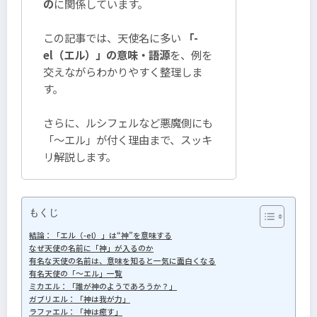
の
に関係しています。
この記事では、天使名に多い
「-
el（エル）」の意味・語源
を、例を
交えながらわかりやすく整理しま
す。
さらに、ルシフェルなど悪魔側にも
「～エル」が付く理由まで、スッキ
リ解説します。
もくじ
結論：「エル（-el）」は“神”を意味する
なぜ天使の名前に「神」が入るのか
有名な天使の名前は、意味を知ると一気に面白くなる
有名天使の「～エル」一覧
ミカエル：「誰が神のようであろうか？」
ガブリエル：「神は我が力」
ラファエル：「神は癒す」