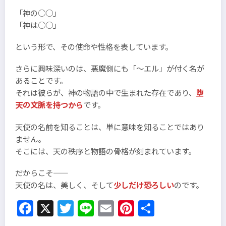
「神の○○」
「神は○○」
という形で、その使命や性格を表しています。
さらに興味深いのは、悪魔側にも「～エル」が付く名が
あることです。
それは彼らが、神の物語の中で生まれた存在であり、
堕
天の文脈を持つから
です。
天使の名前を知ることは、単に意味を知ることではあり
ません。
そこには、天の秩序と物語の骨格が刻まれています。
だからこそ――
天使の名は、美しく、そして
少しだけ恐ろしい
のです。
Facebook
X
Twitter
Line
Email
Pinterest
共
有