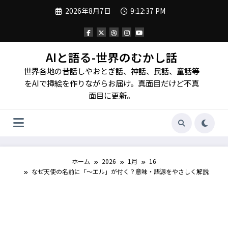
コ
2026年8月7日
9:12:39 PM
ン
テ
ン
ツ
へ
AIと語る-世界のむかし話
ス
世界各地の昔話しやおとぎ話、神話、民話、童話等
キ
ッ
をAIで挿絵を作りながらお届け。真面目だけど不真
プ
面目に更新。
ホーム
2026
1月
16
なぜ天使の名前に「～エル」が付く？意味・語源をやさしく解説