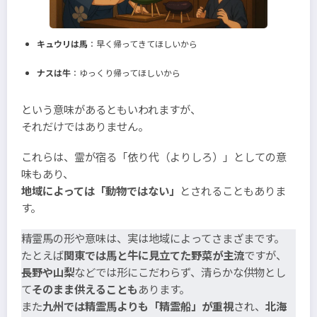
キュウリは馬
：早く帰ってきてほしいから
ナスは牛
：ゆっくり帰ってほしいから
という意味があるともいわれますが、
それだけではありません。
これらは、霊が宿る「依り代（よりしろ）」としての意
味もあり、
地域によっては「動物ではない」
とされることもありま
す。
精霊馬の形や意味は、実は地域によってさまざまです。
たとえば
関東では馬と牛に見立てた野菜が主流
ですが、
長野や山梨
などでは形にこだわらず、清らかな供物とし
て
そのまま供えることも
あります。
また
九州では精霊馬よりも「精霊船」が重視
され、
北海