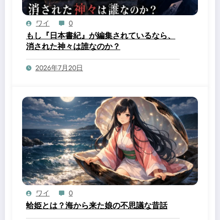
ワイ
0
もし『日本書紀』が編集されているなら、
消された神々は誰なのか？
2026年7月20日
ワイ
0
蛤姫とは？海から来た娘の不思議な昔話