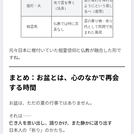
光で霊を導く
提灯・火
ようにという道し
（法具）
るべ（道理）
霊の乗り物・依り
仏教では特に言
精霊馬
代として民間で生
及なし
まれた風習
元々日本に根付いていた祖霊信仰と仏教が融合した形で
すね。
まとめ：お盆とは、心のなかで再会
する時間
お盆は、ただの夏の行事ではありません。
それは――
亡き人を思い出し、語りかけ、また静かに送り出す
日本人の「祈り」のかたち。