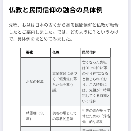
仏教と民間信仰の融合の具体例
先程、お盆は日本の古くからある民間信仰と仏教が融合
したとご案内しました。では、どのように？というわけ
で、具体例をまとめてみました。
要素
仏教
民間信仰
亡くなった先祖
は“山の神”や“家
盂蘭盆経に基づ
の守り神”になる
く「餓鬼道に落
と信じられてお
お盆の起源
ちた母を救う
り、この時期に
話」
は、先祖が一時帰
宅してくる時期と
いう信仰
祖先の霊が座って
精霊棚（仏
供養の場として
休むための「帰省
壇）
の宗教的意味
先」的な感覚
霊が迷わず帰れる