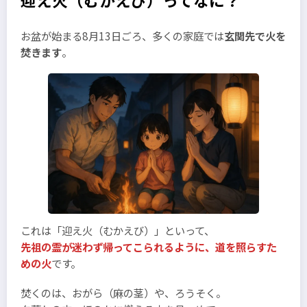
迎え火（むかえび）ってなに？
お盆が始まる8月13日ごろ、多くの家庭では
玄関先で火を
焚きます
。
これは「迎え火（むかえび）」といって、
先祖の霊が迷わず帰ってこられるように、道を照らすた
めの火
です。
焚くのは、おがら（麻の茎）や、ろうそく。