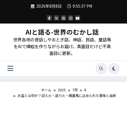
コ
2026年8月8日
9:55:39 PM
ン
テ
ン
ツ
へ
AIと語る-世界のむかし話
ス
世界各地の昔話しやおとぎ話、神話、民話、童話等
キ
ッ
をAIで挿絵を作りながらお届け。真面目だけど不真
プ
面目に更新。
ホーム
2025
7月
8
お盆とは何か？迎え火・送り火・精霊馬に込められた意味と由来