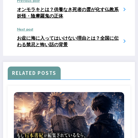
Previous post
オンモラキとは？供養なき死者の霊が化す仏教系
妖怪・陰摩羅鬼の正体
Next post
お盆に海に入ってはいけない理由とは？全国に伝
わる禁忌と怖い話の背景
RELATED POSTS